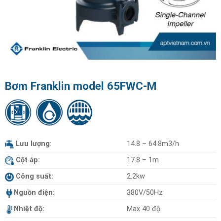
Bơm Franklin model 65FWC-M
Lưu lượng
:
14.8 – 64.8m3/h
Cột áp:
17.8 – 1m
Công suất:
2.2kw
Nguồn điện:
380V/50Hz
Nhiệt độ:
Max 40 độ