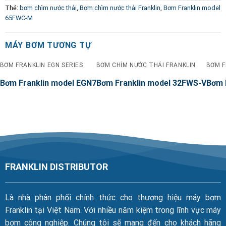
Thẻ:
bơm chìm nước thải
,
Bơm chìm nước thải Franklin
,
Bơm Franklin model
65FWC-M
MÁY BƠM TƯƠNG TỰ
BƠM FRANKLIN EGN SERIES
BƠM CHÌM NƯỚC THẢI FRANKLIN
BƠM F
Bơm Franklin model EGN7
Bơm Franklin model 32FWS-V
Bơm 
FRANKLIN DISTRIBUTOR
Là nhà phân phối chính thức cho thương hiệu máy bơm
Franklin tại Việt Nam. Với nhiều năm kiệm trong lĩnh vực máy
bơm công nghiệp. Chúng tôi sẽ mang đến cho khách hãng