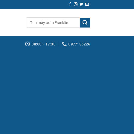
Tìm
kiếm:
08:00 - 17:30
0977186226
Series