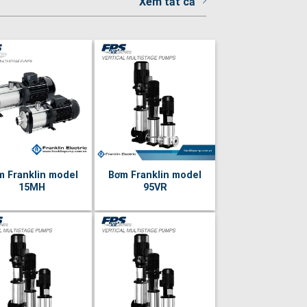
Xem tất cả
m Franklin model
Bơm Franklin model
15MH
95VR