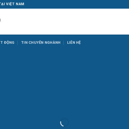
TẠI VIỆT NAM
ẠT ĐỘNG
TIN CHUYÊN NGHÀNH
LIÊN HỆ
FNC Series – FNS Series – FNE 
TÌM HIỂU NGAY