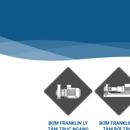
BƠM FRANKLIN LY
BƠM FRANKLI
TÂM TRỤC NGANG
TÂM RỜI TR