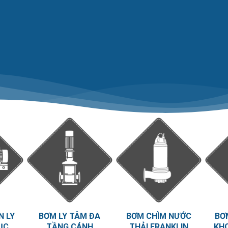
N LY
BƠM LY TÂM ĐA
BƠM CHÌM NƯỚC
BƠ
ỤC
TẦNG CÁNH
THẢI FRANKLIN
KH