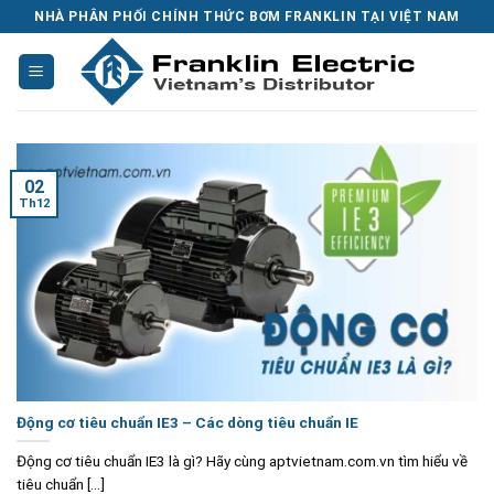
Skip
NHÀ PHÂN PHỐI CHÍNH THỨC BƠM FRANKLIN TẠI VIỆT NAM
to
content
02
Th12
Động cơ tiêu chuẩn IE3 – Các dòng tiêu chuẩn IE
Động cơ tiêu chuẩn IE3 là gì? Hãy cùng aptvietnam.com.vn tìm hiểu về
tiêu chuẩn [...]