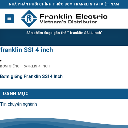
Skip
NHÀ PHÂN PHỐI CHÍNH THỨC BƠM FRANKLIN TẠI VIỆT NAM
to
content
Sản phẩm được gắn thẻ “ franklin SSI 4 inch”
franklin SSI 4 inch
BƠM GIẾNG FRANKLIN 4 INCH
Bơm giếng Franklin SSI 4 Inch
DANH MỤC
Tin chuyên nghành