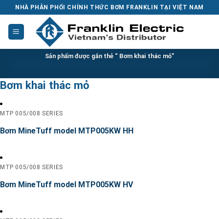
Skip
NHÀ PHÂN PHỐI CHÍNH THỨC BƠM FRANKLIN TẠI VIỆT NAM
to
content
Sản phẩm được gắn thẻ “ Bơm khai thác mỏ”
Bơm khai thác mỏ
MTP 005/008 SERIES
Bơm MineTuff model MTP005KW HH
MTP 005/008 SERIES
Bơm MineTuff model MTP005KW HV