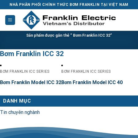
Skip
NHÀ PHÂN PHỐI CHÍNH THỨC BƠM FRANKLIN TẠI VIỆT NAM
to
content
Sản phẩm được gắn thẻ “ Bơm Franklin ICC 32”
Bơm Franklin ICC 32
BƠM FRANKLIN ICC SERIES
BƠM FRANKLIN ICC SERIES
Bơm Franklin Model ICC 32
Bơm Franklin Model ICC 40
DANH MỤC
Tin chuyên nghành