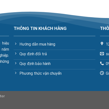
THÔNG TIN KHÁCH HÀNG
THÔ
 hiệu
Hướng dẫn mua hàng
1
u năm
Quy định đổi trả
s
hiệp.
những
Quy định bảo hành
0
Phương thức vận chuyển
G
tor