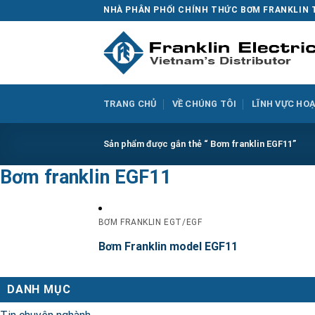
Skip
NHÀ PHÂN PHỐI CHÍNH THỨC BƠM FRANKLIN 
to
content
TRANG CHỦ
VỀ CHÚNG TÔI
LĨNH VỰC HO
Sản phẩm được gắn thẻ “ Bơm franklin EGF11”
Bơm franklin EGF11
BƠM FRANKLIN EGT/EGF
Bơm Franklin model EGF11
DANH MỤC