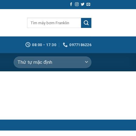
Tìm
kiếm:
08:00 - 17:30
0977186226