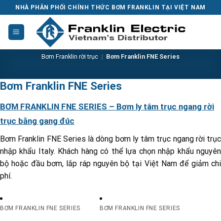
Skip
NHÀ PHÂN PHỐI CHÍNH THỨC BƠM FRANKLIN TẠI VIỆT NAM
to
content
Bơm Franklin rời trục
|
Bơm Franklin FNE Series
Bơm Franklin FNE Series
BƠM FRANKLIN FNE SERIES – Bơm ly tâm trục ngang rời
trục bằng gang đúc
Bơm Franklin FNE Series là dòng bơm ly tâm trục ngang rời trục
nhập khẩu Italy. Khách hàng có thể lựa chọn nhập khẩu nguyên
bộ hoặc đầu bơm, lắp ráp nguyên bộ tại Việt Nam để giảm chi
phí.
BƠM FRANKLIN FNE SERIES
BƠM FRANKLIN FNE SERIES